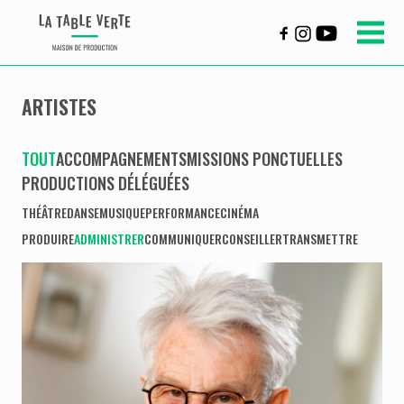
ARTISTES
TOUT
ACCOMPAGNEMENTS
MISSIONS PONCTUELLES
PRODUCTIONS DÉLÉGUÉES
THÉÂTRE
DANSE
MUSIQUE
PERFORMANCE
CINÉMA
PRODUIRE
ADMINISTRER
COMMUNIQUER
CONSEILLER
TRANSMETTRE