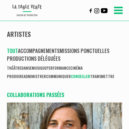
ARTISTES
TOUT
ACCOMPAGNEMENTS
MISSIONS PONCTUELLES
PRODUCTIONS DÉLÉGUÉES
THÉÂTRE
DANSE
MUSIQUE
PERFORMANCE
CINÉMA
PRODUIRE
ADMINISTRER
COMMUNIQUER
CONSEILLER
TRANSMETTRE
COLLABORATIONS PASSÉES