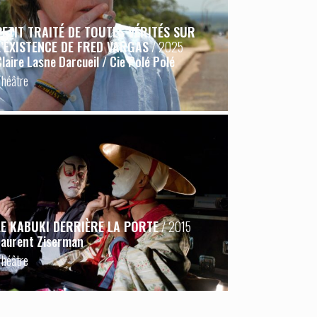
PETIT TRAITÉ DE TOUTES VÉRITÉS SUR
L’EXISTENCE DE FRED VARGAS
/ 2025
Claire Lasne Darcueil / Cie Polé Polé
Théâtre
LE KABUKI DERRIÈRE LA PORTE
/ 2015
Laurent Ziserman
Théâtre