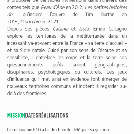
à proposer de véritables immersions dans l’univers des
contes tels que
Peau d’Âne
en 2012,
Les petites histoires
de…
qu’inspire l’œuvre de Tim Burton en
2018,
Pinocchio
en 2021.
Depuis ses pièces
Catania
et
Isola
, Emilio Calcagno
explore les territoires de la méditerranée dans un
incessant va-et-vient entre la France – sa terre d’accueil –
et sa Sicile natale. Guidé par son sens de l’écoute et sa
sensibilité, il entrelace les corps et la terre selon ses
questionnements qu’ils soient géographiques,
disciplinaires, psychologiques ou culturels. Les jeux
d’influence qu’il met ainsi en évidence font émerger de
nouveaux territoires communs et incitent à regarder au-
delà des frontières.
MISSION
DATES
RÉALISATIONS
La compagnie ECO a fait le choix de déléguer sa gestion